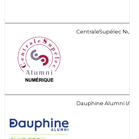
CentraleSupélec Numé
Dauphine Alumni IA & S